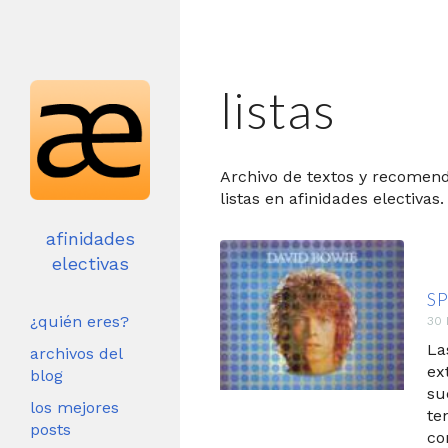
listas
Archivo de textos y recomen
listas en afinidades electivas.
afinidades
electivas
S
¿quién eres?
30 
La
archivos del
ex
blog
su
los mejores
te
posts
co