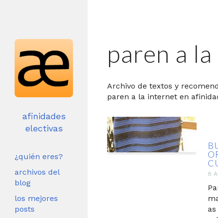
paren a la
Archivo de textos y recomen
paren a la internet en afinida
afinidades
electivas
B
O
¿quién eres?
C
archivos del
8 A
blog
Pa
los mejores
ma
posts
as