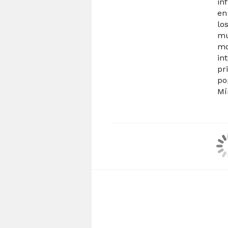
in
en
lo
mú
mo
in
pr
po
Mí