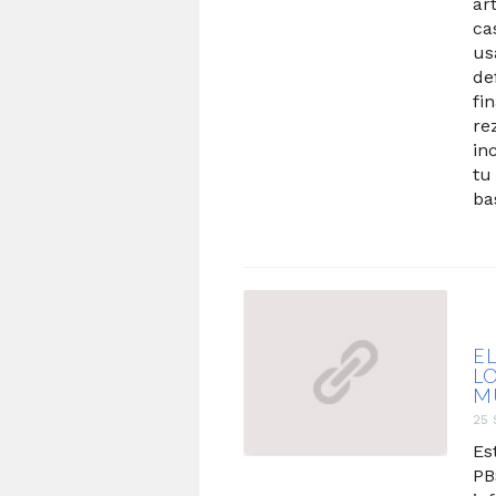
ar
ca
us
de
fi
re
in
tu
ba
E
L
M
25 
Es
PB