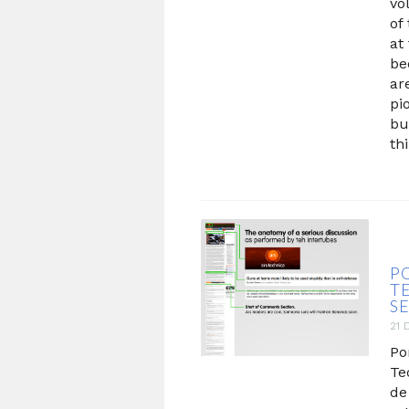
vo
of
at
be
ar
pi
bu
th
P
T
S
21 
Po
Te
de