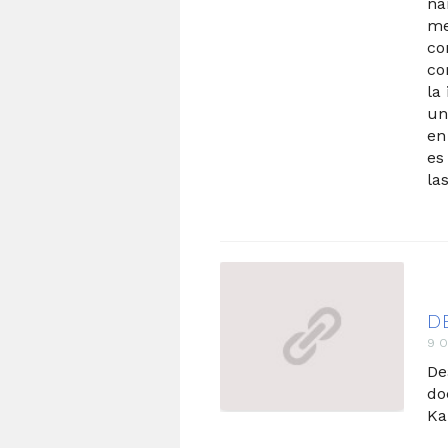
na
me
co
co
la
un
en
es
la
D
9 O
De
do
Ka