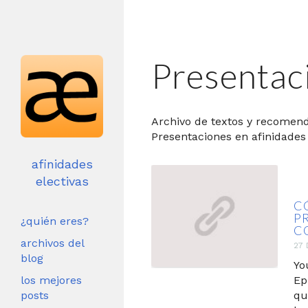
Presentac
Archivo de textos y recomen
Presentaciones en afinidades 
afinidades
electivas
C
P
¿quién eres?
C
archivos del
27 
blog
Yo
los mejores
Ep
posts
qu