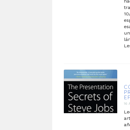
ha
tr
10
es
es
un
lá
Le
C
P
EF
16 
Le
ar
añ