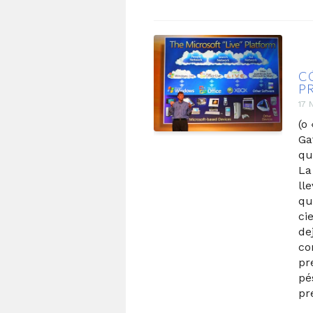
C
P
17 
(o
Ga
qu
La
ll
qu
ci
de
co
pr
pé
pr