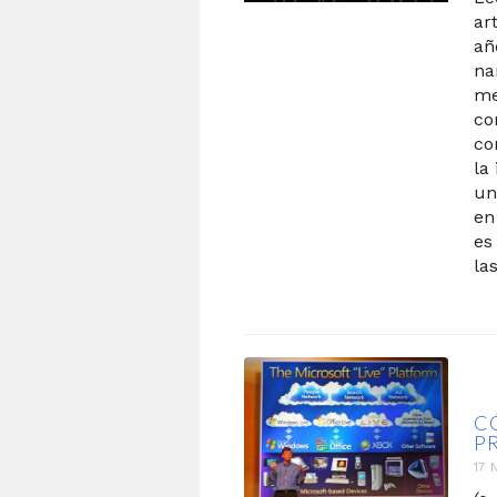
ar
añ
na
me
co
co
la
un
en
es
la
C
P
17 