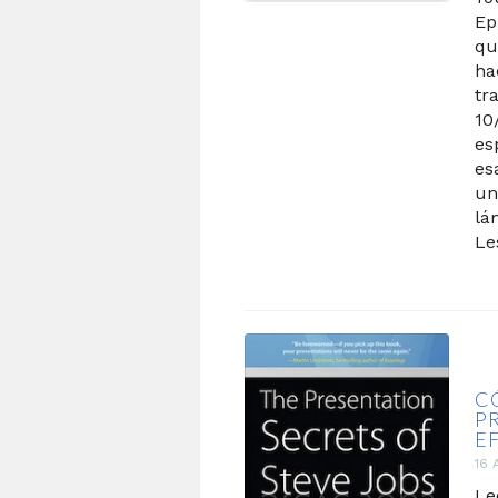
Ep
qu
ha
tr
10
es
es
un
lá
Le
C
P
EF
16 
Le