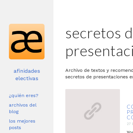
secretos 
presentac
Archivo de textos y recomen
afinidades
secretos de presentaciones en
electivas
¿quién eres?
archivos del
C
blog
P
C
los mejores
27 
posts
Yo