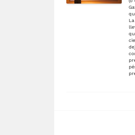
(o
Ga
qu
La
ll
qu
ci
de
co
pr
pé
pr