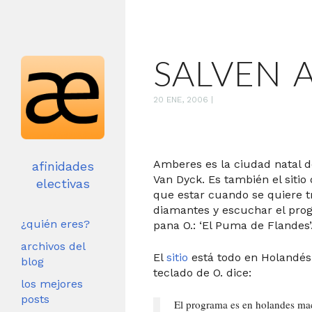
SALVEN 
20 ENE, 2006
|
Amberes es la ciudad natal 
afinidades
Van Dyck. Es también el sitio
electivas
que estar cuando se quiere t
diamantes y escuchar el pro
¿quién eres?
pana O.: ‘El Puma de Flandes’
archivos del
El
sitio
está todo en Holandés 
blog
teclado de O. dice:
los mejores
posts
El programa es en holandes ma