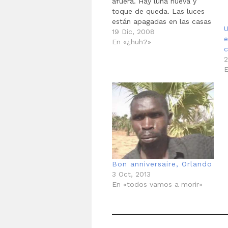
afuera. Hay luna nueva y
toque de queda. Las luces
están apagadas en las casas
U
sembradas a lo largo de la
19 Dic, 2008
e
ruta 140. Los faros de los
En «¿huh?»
carros a toda velocidad
2
generan fantasmas en las
E
fachadas con mi sombra.…
Bon anniversaire, Orlando
3 Oct, 2013
En «todos vamos a morir»