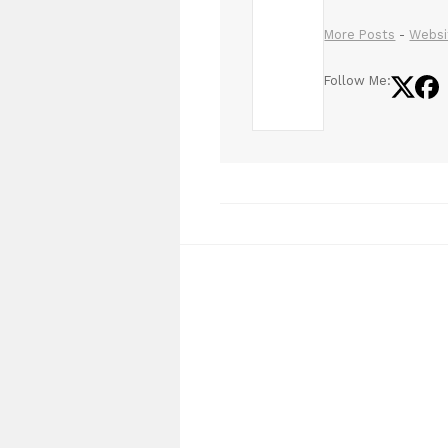
More Posts
-
Websi
Follow Me: