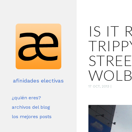
IS IT 
TRIP
STREE
WOLB
afinidades electivas
17 OCT, 2013
|
¿quién eres?
archivos del blog
los mejores posts