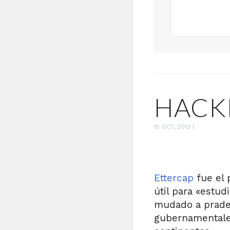
HACK
15 OCT, 2013
|
Ettercap
fue el 
útil para «estud
mudado a prade
gubernamentales