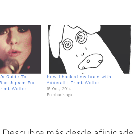
’s Guide To
How I hacked my brain with
 Rae Jepsen For
Adderall | Trent Wolbe
rent Wolbe
15 Oct, 2014
En «hacking»
Descubre más desde afinidades