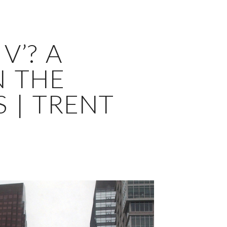
 V’? A
N THE
 | TRENT