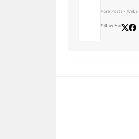
More Posts
-
Websi
Follow Me: