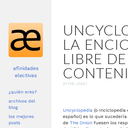
UNCYCLO
LA ENCI
LIBRE DE
CONTEN
afinidades
electivas
25 FEB, 2006
|
¿quién eres?
archivos del
blog
Uncyclopedia
(o Inciclopedia
los mejores
español) es lo que sucedería 
posts
de
The Onion
fuesen los res