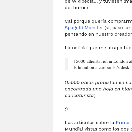
de Wikipedia… y tuviesen (má
del humor.
Caí porque quería comprarm
Spagetti Monster
(sí, paso lar
pensando en nuestro creador)
La noticia que me atrapó fue 
15000 atheists riot in London af
is found on a cartoonist’s desk.
(
15000 ateos protestan en Lo
encontrada una hoja en blanc
caricaturista
)
:)
Los artículos sobre la
Primer
Mundial vistas como los dos 