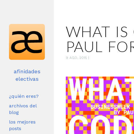
WHAT IS 
PAUL FO
9 AGO, 2015
|
afinidades
electivas
¿quién eres?
archivos del
blog
los mejores
posts