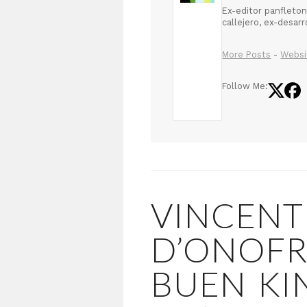
Ex-editor panfleton
callejero, ex-desar
More Posts
-
Websi
Follow Me:
VINCENT
D’ONOFR
BUEN KI