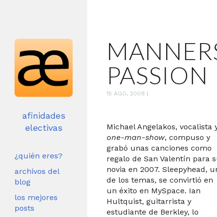
MANNERS
PASSION 
15 AGO, 2009
|
afinidades
Michael Angelakos, vocalista 
electivas
one-man-show
, compuso y
grabó unas canciones como
¿quién eres?
regalo de San Valentín para 
novia en 2007. Sleepyhead, u
archivos del
de los temas, se convirtió en
blog
un éxito en MySpace. Ian
los mejores
Hultquist, guitarrista y
posts
estudiante de Berkley, lo