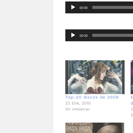
The Reeling
00:00
Reproductor
de
audio
Little Secrets
00:00
Reproductor
de
audio
Top-20 discos de 2009
22 Ene, 2010
En «música»
2
E