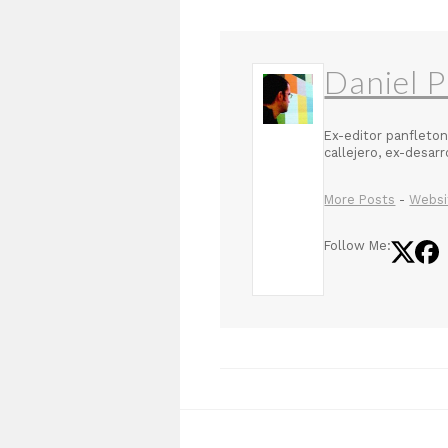
Daniel P
Ex-editor panfleton
callejero, ex-desar
More Posts
-
Websi
Follow Me: