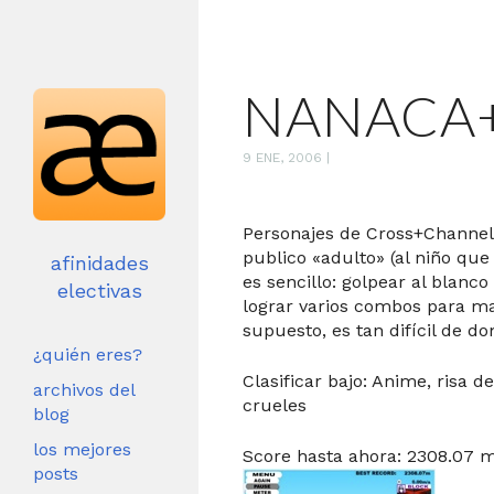
NANACA+
9 ENE, 2006
|
Personajes de Cross+Channel,
publico «adulto» (al niño que 
afinidades
es sencillo: golpear al blanco
electivas
lograr varios combos para man
supuesto, es tan difícil de d
¿quién eres?
Clasificar bajo: Anime, risa 
archivos del
crueles
blog
los mejores
Score hasta ahora: 2308.07 m
posts