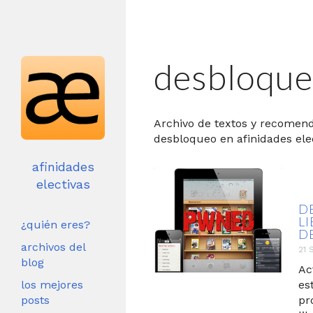
desbloqu
Archivo de textos y recomen
desbloqueo en afinidades elec
afinidades
electivas
D
L
¿quién eres?
D
archivos del
21 
blog
Ac
los mejores
es
posts
pr