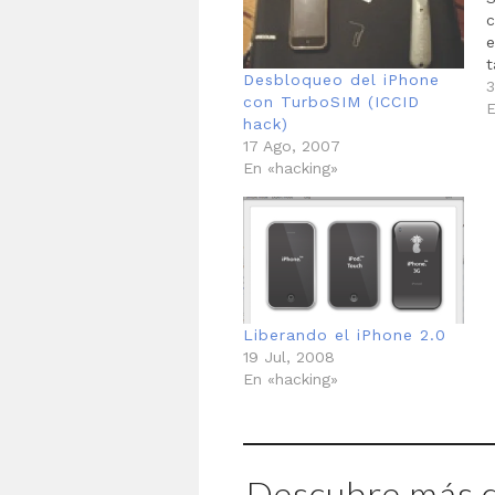
c
e
t
Desbloqueo del iPhone
c
3
con TurboSIM (ICCID
a
E
hack)
o
17 Ago, 2007
u
En «hacking»
G
a
G
Liberando el iPhone 2.0
19 Jul, 2008
En «hacking»
Descubre más d