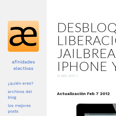
DESBLOQ
LIBERACI
JAILBRE
IPHONE 
afinidades
electivas
21 SEP, 2007
|
¿quién eres?
archivos del
Actualización Feb 7 2012
blog
los mejores
posts