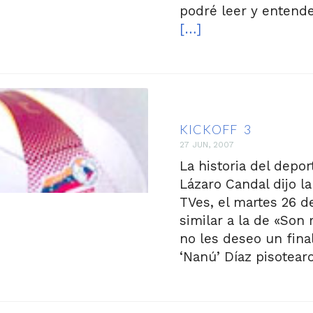
podré leer y entende
[…]
KICKOFF 3
27 JUN, 2007
La historia del depo
Lázaro Candal dijo l
TVes, el martes 26 d
similar a la de «Son 
no les deseo un final
‘Nanú’ Díaz pisotear