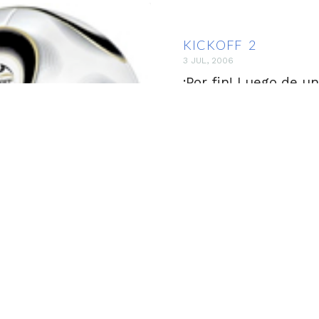
KICKOFF 2
3 JUL, 2006
¡Por fin! Luego de 
haber sido creada par
equipo de mediana ca
superioridad hombre
imposible de imagina
es béisbol lo que es
Francia pasó de lo p
KICKOFF
9 JUN, 2006