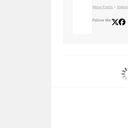
More Posts
-
Websi
Follow Me:
DOS PAT
TRANCAN
ENTRADA
VIADUC
13 DIC, 2009
|