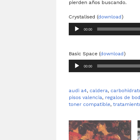
pierden años buscando.
Crystalised (
download
)
00:00
Reproductor
de
audio
Basic Space (
download
)
00:00
Reproductor
de
audio
audi a4
,
caldera
,
carbohidrat
pisos valencia
,
regalos de bo
toner compatible
,
tratamient