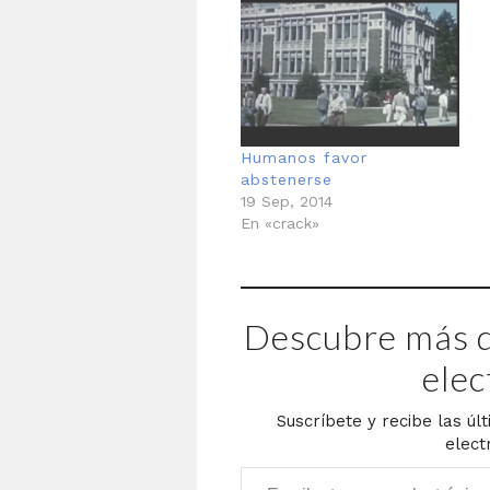
Humanos favor
abstenerse
19 Sep, 2014
En «crack»
Descubre más d
elec
Suscríbete y recibe las úl
elect
Escribe tu correo electrónico…