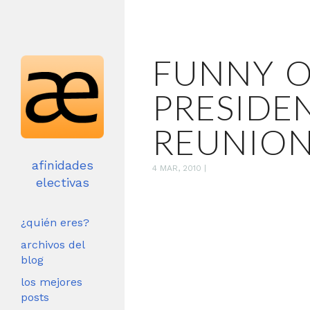
FUNNY O
PRESIDE
REUNIO
afinidades
4 MAR, 2010
|
electivas
¿quién eres?
archivos del
blog
los mejores
posts