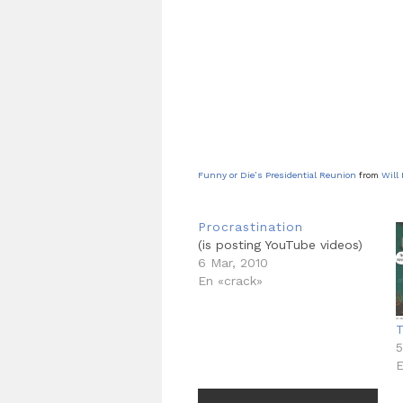
Funny or Die’s Presidential Reunion
from
Will 
Procrastination
(is posting YouTube videos)
6 Mar, 2010
En «crack»
T
5
E