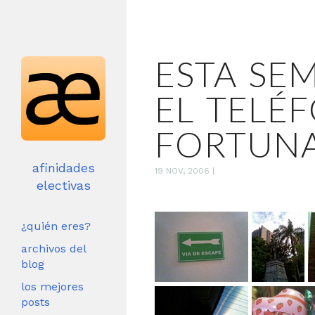
ESTA SE
EL TELÉ
FORTUNA
afinidades
19 NOV, 2006
|
electivas
¿quién eres?
archivos del
blog
los mejores
posts