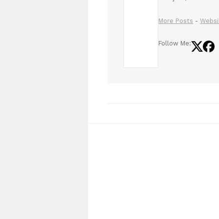
More Posts
-
Websi
Follow Me: