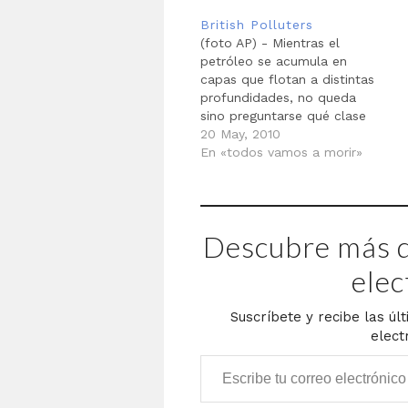
Semanal hacía pocos meses
N
British Polluters
un reportaje sobre la caída
P
(foto AP) - Mientras el
de las torres gemelas en
P
petróleo se acumula en
Nueva York…
c
capas que flotan a distintas
profundidades, no queda
sino preguntarse qué clase
de gente conduce a esta
20 May, 2010
compañía. Para completar el
En «todos vamos a morir»
cuadro, un reportaje de The
Guardian no hace sino
señalar lo evidente: este
ecocidio está amarrado a
Descubre más d
una cadena interminable…
elec
Suscríbete y recibe las úl
elect
Escribe tu correo electrónico…