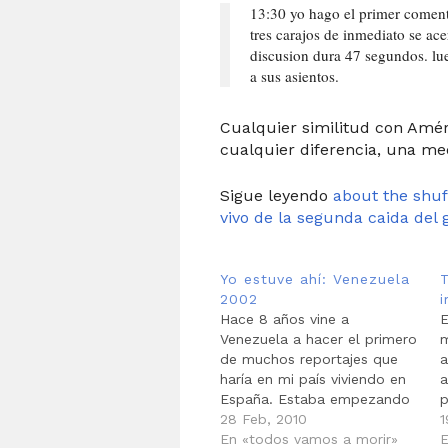
13:30 yo hago el primer comenta
tres carajos de inmediato se ac
discusion dura 47 segundos. lu
a sus asientos.
Cualquier similitud con Amér
cualquier diferencia, una m
Sigue leyendo
about the shuf
vivo de la segunda caida del 
Yo estuve ahí: Venezuela
2002
i
Hace 8 años vine a
E
Venezuela a hacer el primero
m
de muchos reportajes que
a
haría en mi país viviendo en
a
España. Estaba empezando
p
la era de "freelance" y ya
28 Feb, 2010
F
1
había publicado en El País
En «todos vamos a morir»
e
E