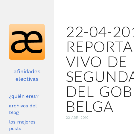
22-04-20
REPORTA
VIVO DE 
SEGUNDA
afinidades
electivas
DEL GOB
¿quién eres?
BELGA
archivos del
blog
22 ABR, 2010
|
los mejores
posts