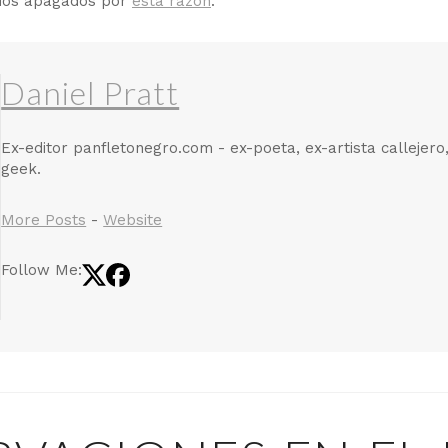
rios apagados por
esta razón
.
Daniel Pratt
Ex-editor panfletonegro.com - ex-poeta, ex-artista callejero
geek.
More Posts
-
Website
Follow Me: