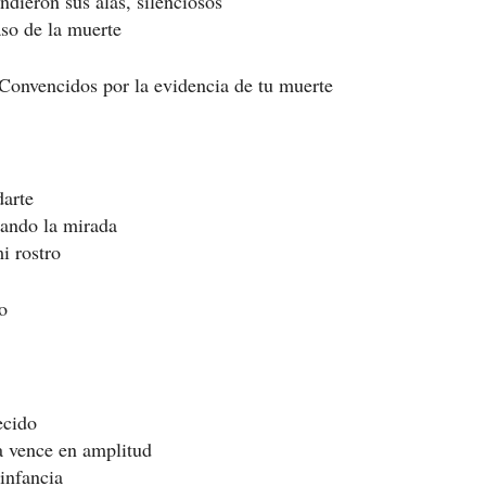
ndieron sus alas, silenciosos
aso de la muerte
onvencidos por la evidencia de tu muerte
arte
cando la mirada
i rostro
o
ecido
a vence en amplitud
infancia