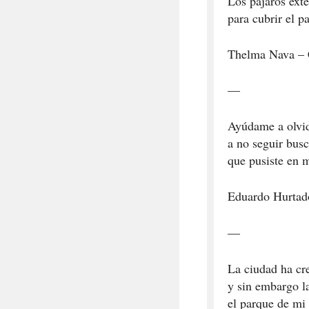
Los pájaros exte
para cubrir el p
Thelma Nava – C
—
Ayúdame a olvid
a no seguir bus
que pusiste en m
Eduardo Hurtad
—
La ciudad ha cr
y sin embargo l
el parque de mi 