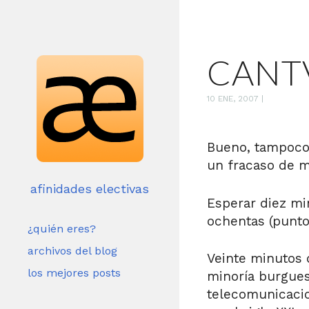
CANTV
10 ENE, 2007
|
Bueno, tampoco 
un fracaso de m
afinidades electivas
Esperar diez mi
ochentas (punto
¿quién eres?
archivos del blog
Veinte minutos 
los mejores posts
minoría burgues
telecomunicacion