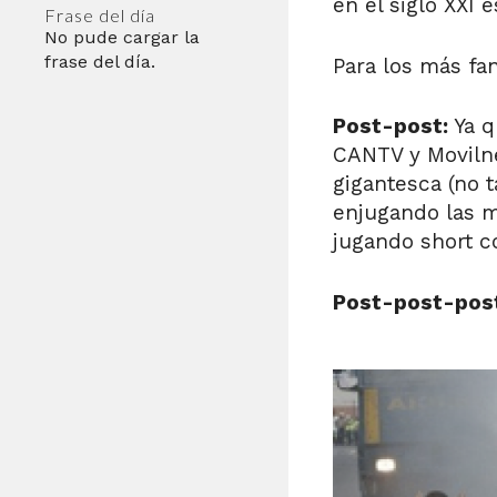
en el siglo XXI 
Frase del día
No pude cargar la
frase del día.
Para los más f
Post-post:
Ya q
CANTV y Movilne
gigantesca (no 
enjugando las m
jugando short co
Post-post-pos