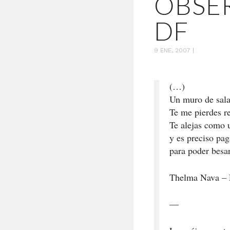
OBSE
DF
9 ENE, 2007
|
(…)
Un muro de sal
Te me pierdes r
Te alejas como u
y es preciso pag
para poder besar
Thelma Nava – 
—