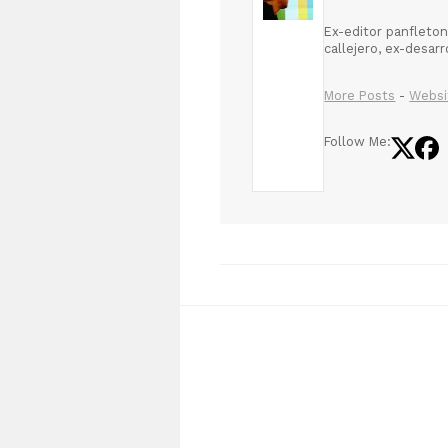
Ex-editor panfleton
callejero, ex-desar
More Posts
-
Websi
Follow Me: