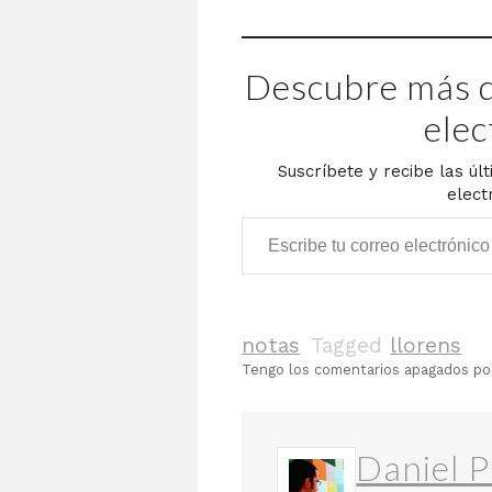
queremos ser, ha creado un
escrito seminal sobre la
nostalgia caraqueña con
Descubre más d
motivo del cierre de 'la bele'.
Gracias…
elec
Suscríbete y recibe las úl
elect
Escribe tu correo electrónico…
notas
Tagged
llorens
Tengo los comentarios apagados p
Daniel P