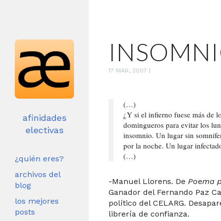
INSOMN
17 MAR, 2007
|
(…)
¿Y si el infierno fuese más de 
afinidades
domingueros para evitar los lun
electivas
insomnio. Un lugar sin somnífer
por la noche. Un lugar infectad
(…)
¿quién eres?
archivos del
-Manuel Llorens. De
Poema p
blog
Ganador del Fernando Paz Cas
los mejores
político del CELARG. Desapar
posts
librería de confianza.