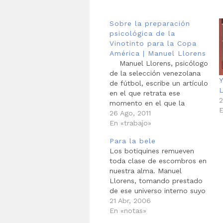
Sobre la preparación
psicológica de la
Vinotinto para la Copa
América | Manuel Llorens
Manuel Llorens, psicólogo
de la selección venezolana
Y
de fútbol, escribe un artículo
en el que retrata ese
2
momento en el que la
E
preparación física y
26 Ago, 2011
psicológica se encuentran
En «trabajo»
con una oportunidad de gol
Para la bele
al margen del tiempo
Los botiquines remueven
reglamentario. No hay
toda clase de escombros en
manera de prever un instante
nuestra alma. Manuel
como ese, no…
Llorens, tomando prestado
de ese universo interno suyo
-que usualmente nos es
21 Abr, 2006
negado- y apoyándose en
En «notas»
los escritores que todos