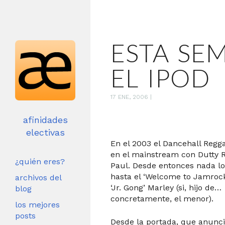
ESTA SE
EL IPOD
17 ENE, 2006
|
afinidades
electivas
En el 2003 el Dancehall Regg
en el mainstream con Dutty 
¿quién eres?
Paul. Desde entonces nada lo
hasta el ‘Welcome to Jamroc
archivos del
‘Jr. Gong’ Marley (si, hijo de…
blog
concretamente, el menor).
los mejores
posts
Desde la portada, que anunc