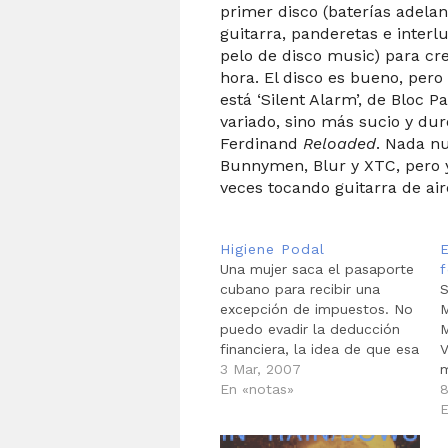
primer disco (baterías adelan
guitarra, panderetas e interl
pelo de disco music) para cr
hora. El disco es bueno, pero
está ‘Silent Alarm’, de Bloc P
variado, sino más sucio y du
Ferdinand
Reloaded
. Nada n
Bunnymen, Blur y XTC, pero 
veces tocando guitarra de air
Higiene Podal
Una mujer saca el pasaporte
f
cubano para recibir una
S
excepción de impuestos. No
M
puedo evadir la deducción
M
financiera, la idea de que esa
V
blusa de 40 dólares la pagué
3 Mar, 2007
m
yo. Fuera medias. Lavarse
En «notas»
S
8
los pies tiene sin duda una
M
E
interesantre connotacion
B