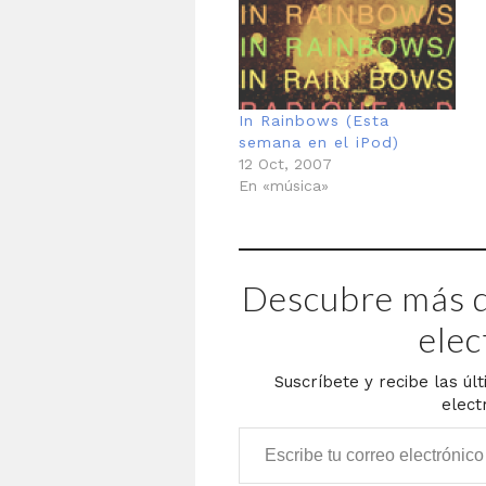
biblica. Pequeños desde la
b
distancia de mi cabeza
M
pero…
G
f
In Rainbows (Esta
semana en el iPod)
12 Oct, 2007
En «música»
Descubre más d
elec
Suscríbete y recibe las úl
elect
Escribe tu correo electrónico…