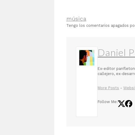
música
Tengo los comentarios apagados p
Daniel P
Ex-editor panfleton
callejero, ex-desar
More Posts
-
Websi
Follow Me: