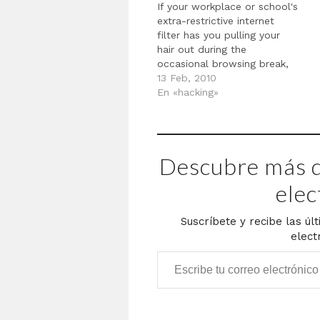
If your workplace or school's
extra-restrictive internet
filter has you pulling your
hair out during the
occasional browsing break,
there's hope! Here's a quick
13 Feb, 2010
look at how to get around
En «hacking»
heavy-handed browser
restrictions with the open-
source PHProxy. vía Bypass
Heavy-Handed Web Filters
Descubre más d
with Your Own Proxy Server -
PHProxy -…
elec
Suscríbete y recibe las úl
elect
Escribe tu correo electrónico…