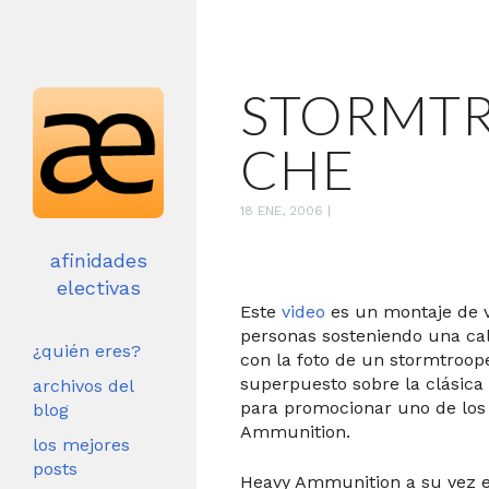
STORMT
CHE
18 ENE, 2006
|
afinidades
electivas
Este
video
es un montaje de v
personas sosteniendo una c
¿quién eres?
con la foto de un stormtroop
superpuesto sobre la clásica 
archivos del
para promocionar uno de los
blog
Ammunition.
los mejores
posts
Heavy Ammunition a su vez e