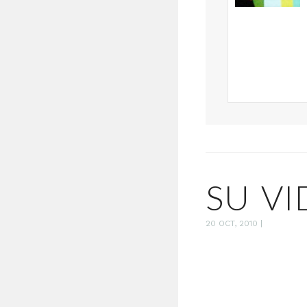
SU VI
20 OCT, 2010
|