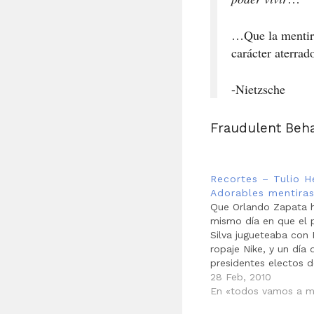
…Que la mentira
carácter aterrad
-Nietzsche
Fraudulent Beha
Recortes – Tulio 
Adorables mentira
Que Orlando Zapata 
mismo día en que el 
Silva jugueteaba con 
ropaje Nike, y un día
presidentes electos d
recibían en Cancún, e
28 Feb, 2010
condiciones, a Raúl Ca
En «todos vamos a m
su hermano,…