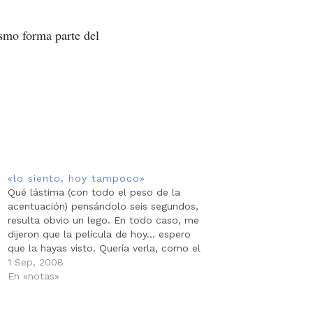
smo forma parte del
«lo siento, hoy tampoco»
Qué lástima (con todo el peso de la
acentuación) pensándolo seis segundos,
resulta obvio un lego. En todo caso, me
dijeron que la película de hoy… espero
que la hayas visto. Quería verla, como el
domingo, pero cada día renuncio un
1 Sep, 2008
poco a la idea de ir solo al cine,…
En «notas»