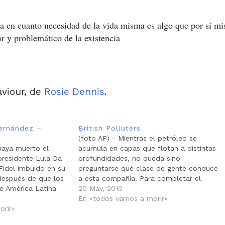
 en cuanto necesidad de la vida misma es algo que por sí mi
or y problemático de la existencia
viour, de
Rosie Dennis
.
Hernández –
British Polluters
s
(foto AP) - Mientras el petróleo se
haya muerto el
acumula en capas que flotan a distintas
presidente Lula Da
profundidades, no queda sino
Fidel imbuido en su
preguntarse qué clase de gente conduce
 después de que los
a esta compañía. Para completar el
e América Latina
cuadro, un reportaje de The Guardian no
20 May, 2010
n igualdad de
hace sino señalar lo evidente: este
En «todos vamos a morir»
stro, un hijito de
orir»
ecocidio está amarrado a una cadena
interminable…