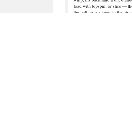
load with topspin, or slice — th
the ball turns shapes in the air 
maybe ankle height. His serve 
degree of placement and variet
to; the service motion is lithe a
(on TV) only in a certain eel-li
moment of impact. His anticipat
otherworldly, and his footwork 
as a child, he was also a soccer 
and yet none of it really explai
experience of watching this man
firsthand, the beauty and geni
have to come at the aesthetic st
it, or — as Aquinas did with hi
to try to define it in terms of wha
Video: Federer’s Incredible 
Playbook
.