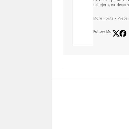
callejero, ex-desar
More Posts
-
Websi
Follow Me: