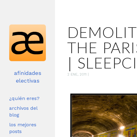
DEMOLIT
THE PAR
| SLEEPC
afinidades
2 ENE, 2011
|
electivas
¿quién eres?
archivos del
blog
los mejores
posts