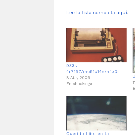
Lee la lista completa aquí
.
933k
4r7157/mu51c14n/h4x0r
U
8 Abr, 2006
1
En «hacking»
E
Querido hijo, en la