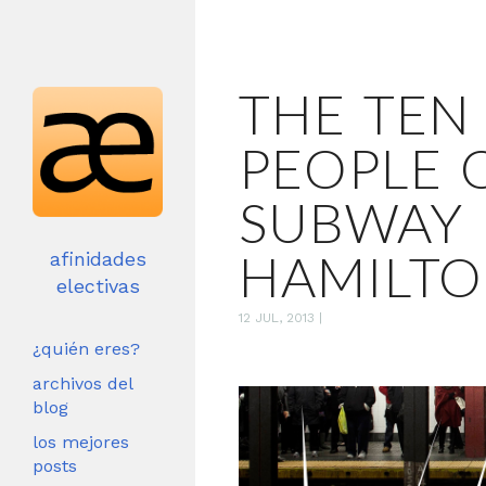
THE TEN
PEOPLE 
SUBWAY 
HAMILT
afinidades
electivas
12 JUL, 2013
|
¿quién eres?
archivos del
blog
los mejores
posts