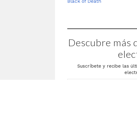
Black of Death
Descubre más d
elec
Suscríbete y recibe las úl
elect
Escribe tu correo electrónico…
hacking
Tengo los comentarios apagados p