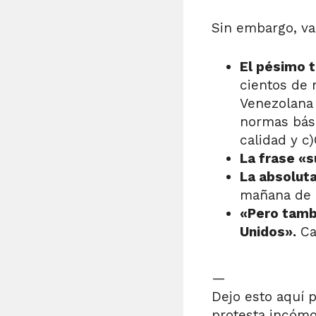
Sin embargo, va
El pésimo t
cientos de 
Venezolana 
normas bási
calidad y c
La frase «
La absoluta
mañana de 
«Pero tambi
Unidos».
Ca
—
Dejo esto aquí 
protesta incómo