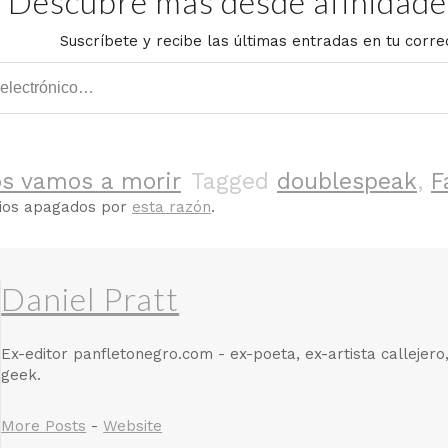
Descubre más desde afinidades
Suscríbete y recibe las últimas entradas en tu corre
os vamos a morir
Tagged
doublespeak
,
F
rios apagados por
esta razón
.
Daniel Pratt
Ex-editor panfletonegro.com - ex-poeta, ex-artista callejero
geek.
More Posts
-
Website