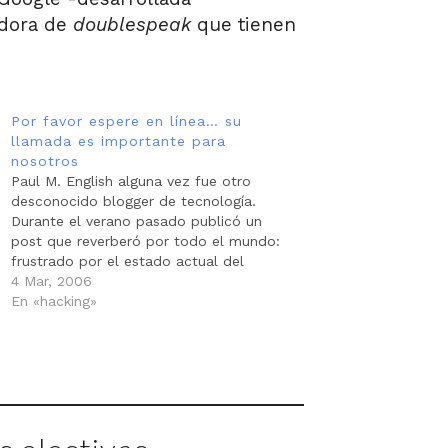
adora de
doublespeak
que tienen
Por favor espere en línea… su
llamada es importante para
nosotros
Paul M. English alguna vez fue otro
desconocido blogger de tecnología.
Durante el verano pasado publicó un
post que reverberó por todo el mundo:
frustrado por el estado actual del
servicio al cliente, English hizo una
4 Mar, 2006
chuleta de cómo alcanzar una voz
En «hacking»
humana en el servicio telefónico de
varias compañías.…