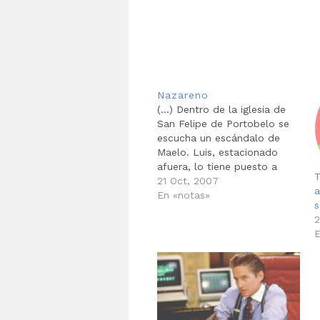
Nazareno
(...) Dentro de la iglesia de
San Felipe de Portobelo se
escucha un escándalo de
Maelo. Luis, estacionado
afuera, lo tiene puesto a
T
todo volumen. El santo
21 Oct, 2007
a
impresiona, la iglesia se está
En «notas»
s
cayendo a pedazos pero el
2
altar y el púrpura imperial
E
del nazareno revelan una
opulencia que no se…