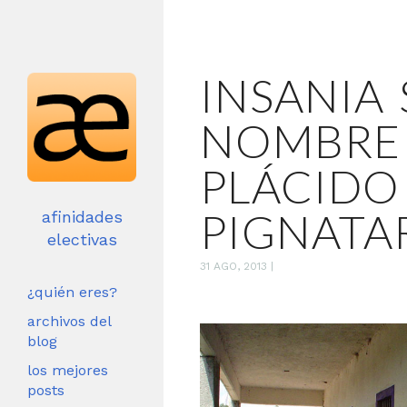
INSANIA 
NOMBRE 
PLÁCIDO
PIGNATA
afinidades
electivas
31 AGO, 2013
|
¿quién eres?
archivos del
blog
los mejores
posts