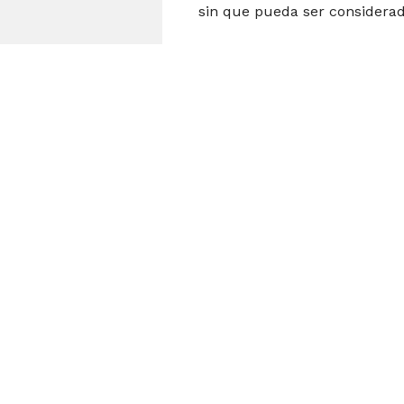
sin que pueda ser considerad
Descubre más d
elec
Suscríbete y recibe las úl
elect
Escribe tu correo electrónico…
trabajo
Tengo los comentarios apagados p