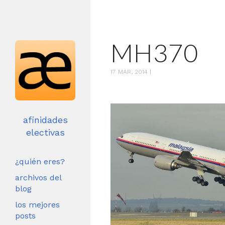
MH370
17 MAR, 2014
|
afinidades
electivas
¿quién eres?
archivos del
blog
los mejores
posts