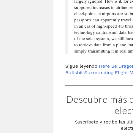
largely ignored. How is it, for e
supposed increases in airline se
checkpoints at airports are so b
passports can apparently travel 
in an era of high-speed 4G bro
technology cantransmit data b
of the solar system, we still ha
to retrieve data from a plane, ra
simply transmitting it in real ti
Sigue leyendo
Here Be Drago
Bullshit Surrounding Flight
Descubre más d
elec
Suscríbete y recibe las úl
elect