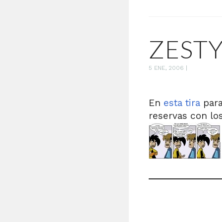
ZESTY
5 ENE, 2006
|
En
esta tira
para
reservas con los