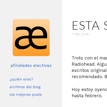
ESTA 
7 ENE, 2006
|
Troto con el m
Radiohead. Algu
afinidades electivas
escritos origin
recomendado. Bú
¿quién eres?
archivos del blog
Hoy estoy oyend
los mejores posts
hasta febrero.