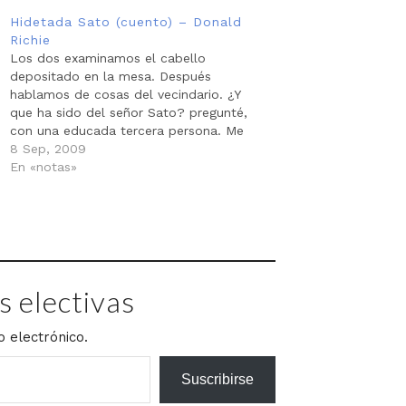
Hidetada Sato (cuento) – Donald
Richie
Los dos examinamos el cabello
depositado en la mesa. Después
hablamos de cosas del vecindario. ¿Y
que ha sido del señor Sato? pregunté,
con una educada tercera persona. Me
miró y se tocó la nariz para asegurarse
8 Sep, 2009
de que me refería a él. Esto era también
En «notas»
una cortesía, lo mismo…
 electivas
o electrónico.
Suscribirse