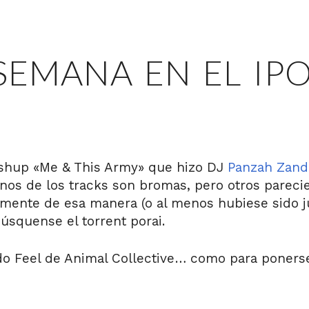
SEMANA EN EL IP
ashup «Me & This Army» que hizo DJ
Panzah Zand
nos de los tracks son bromas, pero otros pareci
almente de esa manera (o al menos hubiese sido j
squense el torrent porai.
o Feel de Animal Collective… como para ponerse 