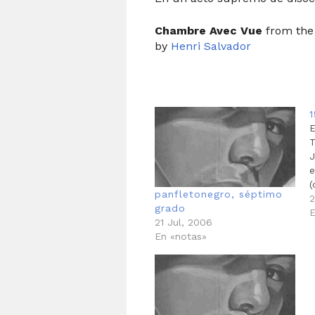
Chambre Avec Vue
from the
by
Henri Salvador
E
T
J
e
(
panfletonegro, séptimo
q
2
grado
A
E
21 Jul, 2006
e
En «notas»
f
h
C
c
d