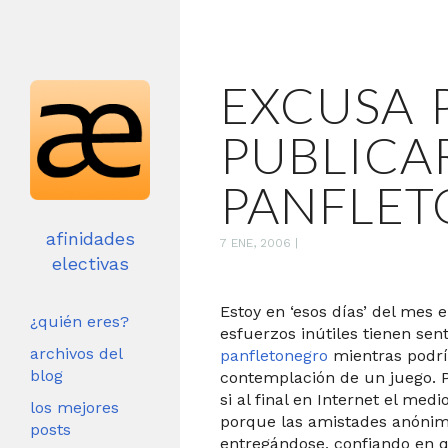
EXCUSA 
PUBLICA
PANFLET
afinidades
7 ENE, 2006
|
electivas
Estoy en ‘esos días’ del mes 
¿quién eres?
esfuerzos inútiles tienen sen
archivos del
panfletonegro
mientras podrí
blog
contemplación de un juego. P
si al final en Internet el med
los mejores
porque las amistades anónim
posts
entregándose, confiando en q