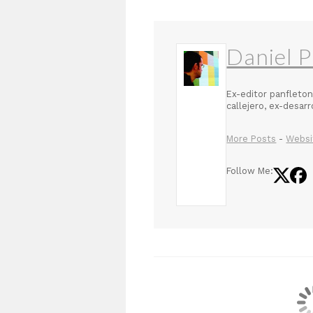
Daniel P
Ex-editor panfleton
callejero, ex-desar
More Posts
-
Websi
Follow Me: