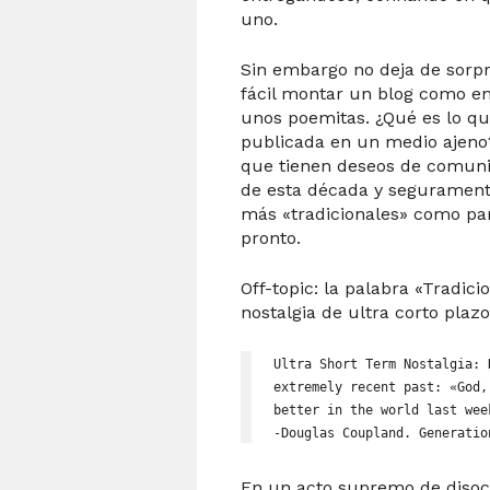
uno.
Sin embargo no deja de sorp
fácil montar un blog como en
unos poemitas. ¿Qué es lo que
publicada en un medio ajeno?
que tienen deseos de comunic
de esta década y segurament
más «tradicionales» como pa
pronto.
Off-topic: la palabra «Tradic
nostalgia de ultra corto plazo
Ultra Short Term Nostalgia: 
extremely recent past: «God,
better in the world last wee
-Douglas Coupland. Generatio
En un acto supremo de disoci