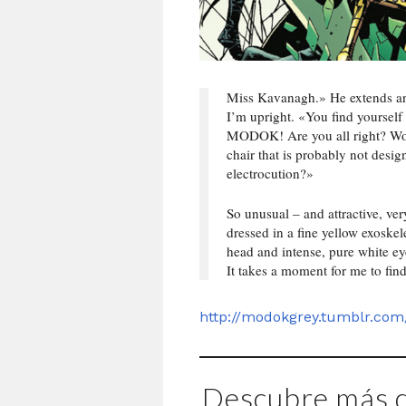
Miss Kavanagh.» He extends a
I’m upright. «You find your
MODOK! Are you all right? Woul
chair that is probably not design
electrocution?»
So unusual – and attractive, very
dressed in a fine yellow exoske
head and intense, pure white ey
It takes a moment for me to fin
http://modokgrey.tumblr.com
Descubre más d