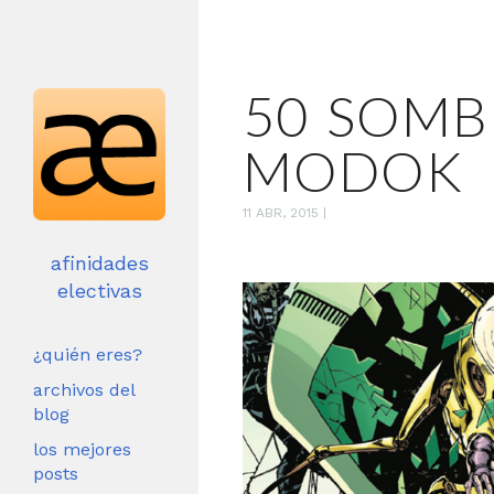
50 SOMB
MODOK
11 ABR, 2015
|
afinidades
electivas
¿quién eres?
archivos del
blog
los mejores
posts