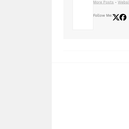
More Posts
-
Websi
Follow Me: