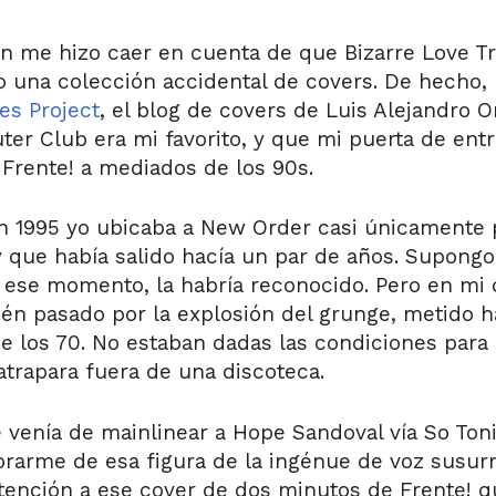
n me hizo caer en cuenta de que Bizarre Love Tr
o una colección accidental de covers. De hecho,
es Project
, el blog de covers de Luis Alejandro
er Club era mi favorito, y que mi puerta de entr
 Frente! a mediados de los 90s.
n 1995 yo ubicaba a New Order casi únicamente p
y que había salido hacía un par de años. Supong
ese momento, la habría reconocido. Pero en mi d
én pasado por la explosión del grunge, metido ha
 de los 70. No estaban dadas las condiciones para
atrapara fuera de una discoteca.
 venía de mainlinear a Hope Sandoval vía So Toni
orarme de esa figura de la ingénue de voz susur
atención a ese cover de dos minutos de Frente! q