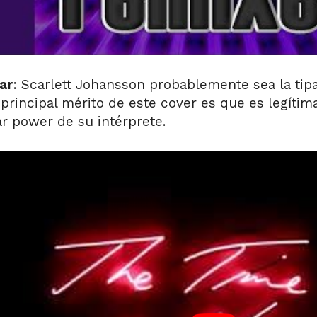
ar
: Scarlett Johansson probablemente sea la ti
l principal mérito de este cover es que es legíti
ar power de su intérprete.