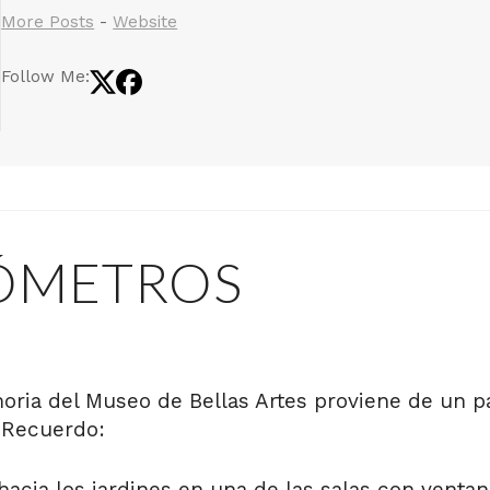
More Posts
-
Website
Follow Me:
ÓMETROS
ria del Museo de Bellas Artes proviene de un p
. Recuerdo:
cia los jardines en una de las salas con ventan