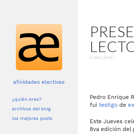
PRES
LECT
17 MAY, 2009
|
afinidades electivas
Pedro Enrique Ro
¿quién eres?
fui
testigo
de
e
archivos del blog
los mejores posts
Este Jueves cel
8va edición del