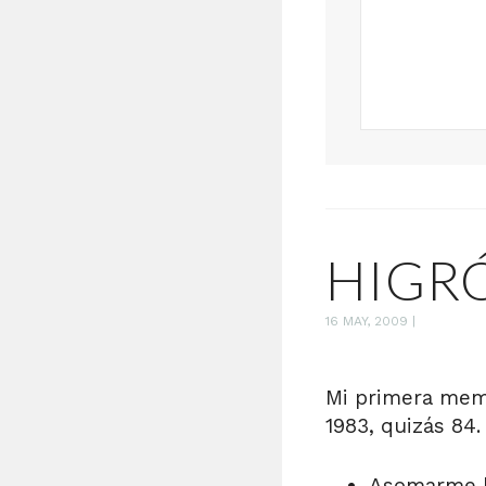
HIGR
16 MAY, 2009
|
Mi primera memo
1983, quizás 84
Asomarme ha