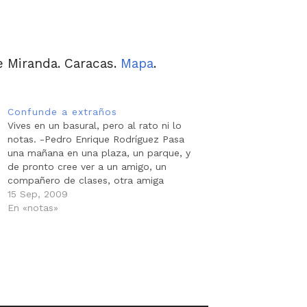
e Miranda. Caracas.
Mapa
.
Confunde a extraños
Vives en un basural, pero al rato ni lo
notas. -Pedro Enrique Rodríguez Pasa
una mañana en una plaza, un parque, y
de pronto cree ver a un amigo, un
compañero de clases, otra amiga
querida. Confunde a extraños con los
15 Sep, 2009
que se fueron y es por eso que sigue…
En «notas»