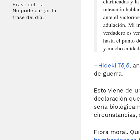
clarificadas y l
Frase del día
intención habla
No pude cargar la
ante el victorio
frase del día.
adulación. Mi in
verdadero es ve
hasta el punto d
y mucho cuidado
–
Hideki Tōjō
, a
de guerra.
Esto viene de u
declaración que 
sería biológica
circunstancias,
Fibra moral. Qu