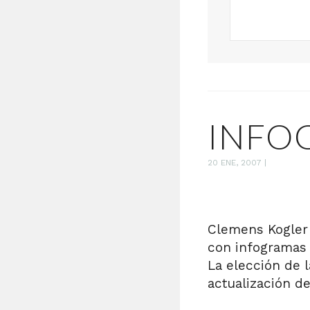
INFO
20 ENE, 2007
|
Clemens Kogler 
con infogramas
La elección de 
actualización d