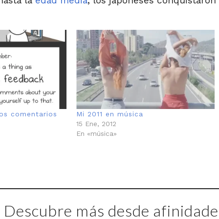
asta la
edad media
, los japoneses conquistaron
los comentarios
Mi 2011 en música
15 Ene, 2012
En «música»
Descubre más desde afinidades