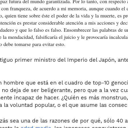
a paz futura del mundo garantizada. Por lo tanto, con respecto 
r con franqueza, de acuerdo a mi memoria, aunque cuando el d
so, quien tiene sobre éste el poder de la vida y la muerte, es p
tención es prestar considerable atención a mis acciones y decir
rdadero y que lo falso es falso. Ensombrecer las palabras de 
e la mendacidad, falsificaría el juicio y le provocaría incalcul
 debe tomarse para evitar esto.
ntiguo primer ministro del Imperio del Japón, an
n hombre que está en el cuadro de top-10 genocid
no deja de ser beligerante, pero que a la vez cu
mente incapaz de hacer. ¿Quién es más monstruo, 
 a la voluntad popular, o el que asume las conse
izás sea una de las razones de por qué, sólo 40