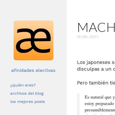
MACH
26 ENE, 2007
|
Los japoneses s
disculpas a un o
afinidades electivas
Pero también ti
¿quién eres?
archivos del blog
Es natural que y
los mejores posts
estoy preparado 
presumiblemente