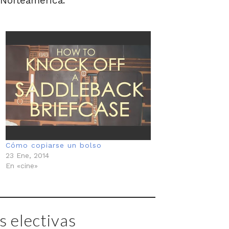
 Norteamérica.
Cómo copiarse un bolso
23 Ene, 2014
En «cine»
 electivas