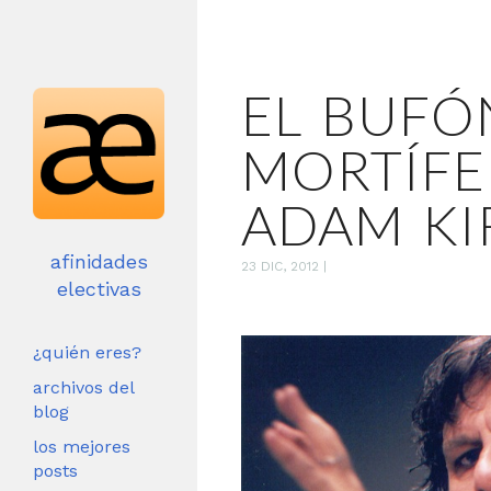
EL BUFÓ
MORTÍFE
ADAM KI
afinidades
23 DIC, 2012
|
electivas
¿quién eres?
archivos del
blog
los mejores
posts