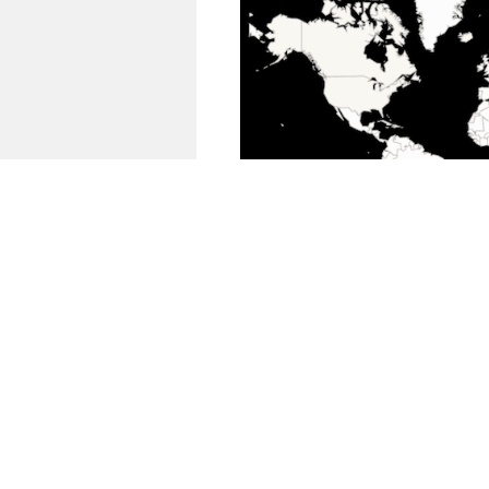
Sólo los arcaicos hablan de L
que uno ‘se mete’
o algo por
asimilado nuestras vidas en l
Como respuesta, hay toda un
gonzo en la que autores
hac
desconexión voluntaria
: re
un día, una semana, o para s
Pero es fascinante que el non