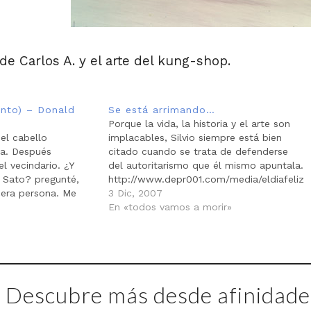
 de Carlos A. y el arte del kung-shop.
ento) – Donald
Se está arrimando…
Porque la vida, la historia y el arte son
el cabello
implacables, Silvio siempre está bien
a. Después
citado cuando se trata de defenderse
l vecindario. ¿Y
del autoritarismo que él mismo apuntala.
r Sato? pregunté,
http://www.depr001.com/media/eldiafeliz
era persona. Me
.mp3 De todas las cosas que he leído,
3 Dic, 2007
iz para asegurarse
rescato unas líneas que escribió Héctor
En «todos vamos a morir»
l. Esto era también
cuando volvió de la marcha del 29 de
mo…
Noviembre: Es…
Descubre más desde afinidades