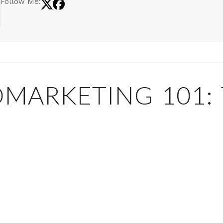
Follow Me:
MARKETING 101: 
Tube es su principal instrumento de autodestrucc
ingún tipo de ganancias y que además pertenezc
ón
, inevitablemente conducirán al desplazamient
tabilización de YouTube como una plataforma para
rofesional.