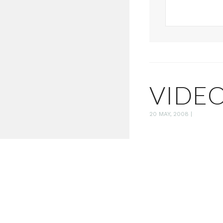
VIDEO
20 MAY, 2008
|
El éxito de You
que no arroje n
megacorporaci
amateur y la es
de video semi-p