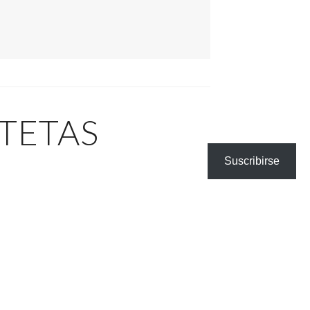
TETAS
Suscribirse
ión. El hecho de
a a una
o del contenido
 la distribución