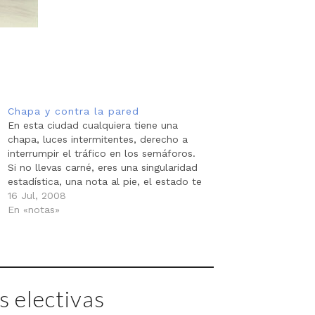
Chapa y contra la pared
En esta ciudad cualquiera tiene una
chapa, luces intermitentes, derecho a
interrumpir el tráfico en los semáforos.
Si no llevas carné, eres una singularidad
estadística, una nota al pie, el estado te
ignora, no existes. Las chapas son los
16 Jul, 2008
instrumentos que diseñamos como
En «notas»
sociedad para mitigar nuestras
limitaciones. Los venezolanos…
 electivas