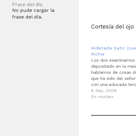
Frase del día
No pude cargar la
frase del día.
Cortesía del ojo
Hidetada Sato (cu
Richie
Los dos examinamos 
depositado en la mes
hablamos de cosas de
que ha sido del seño
con una educada terc
miró y se tocó la nar
8 Sep, 2009
de que me refería a é
En «notas»
una cortesía, lo mis