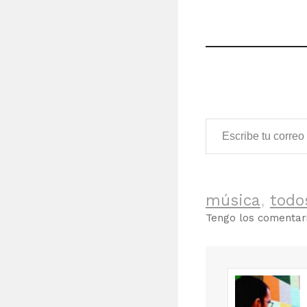
or else they’ll…
Escribe tu correo electrónico…
música
,
todo
Tengo los comenta