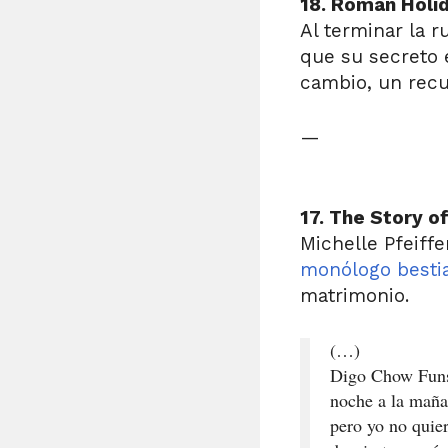
18. Roman Holi
Al terminar la 
que su secreto 
cambio, un rec
—
17. The Story o
Michelle Pfeiff
monólogo bestia
matrimonio.
(…)
Digo Chow Funs 
noche a la maña
pero yo no quier