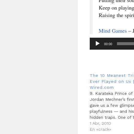
Putting their so
Keep on playing
Raising the spir
Mind Games
– 
00:00
Reproductor
de
audio
The 10 Meanest Tr
Ever Played on Us 
Wired.com
9. Karateka Prince of 
Jordan Mechner’s firs
gave us a few glimpse
playfulness — and hi
hidden traps. One of t
learn while playing t
1 Abr, 2010
approach enemies in y
En «crack»