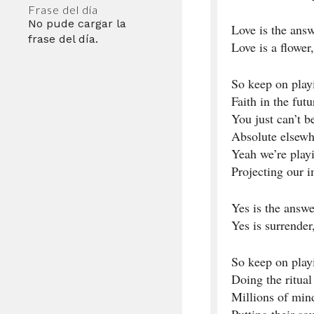
Frase del día
No pude cargar la
Love is the ans
frase del día.
Love is a flower,
So keep on play
Faith in the fut
You just can’t b
Absolute elsewh
Yeah we’re play
Projecting our 
Yes is the answe
Yes is surrender,
So keep on play
Doing the ritual
Millions of mind