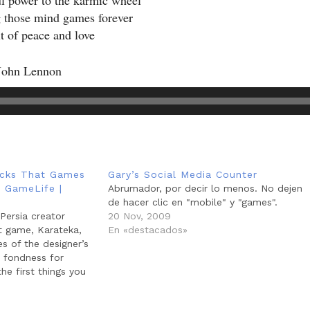
ul power to the karmic wheel
 those mind games forever
it of peace and love
John Lennon
icks That Games
Gary’s Social Media Counter
| GameLife |
Abrumador, por decir lo menos. No dejen
de hacer clic en "mobile" y "games".
Persia creator
20 Nov, 2009
t game, Karateka,
En «destacados»
s of the designer’s
s fondness for
he first things you
he game is to always
our fighting stance,