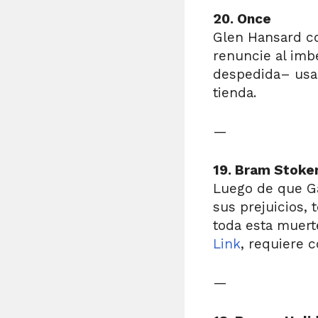
20. Once
Glen Hansard co
renuncie al imbé
despedida– usa 
tienda.
—
19. Bram Stoker
Luego de que Ga
sus prejuicios, 
toda esta muerte
Link
, requiere 
—