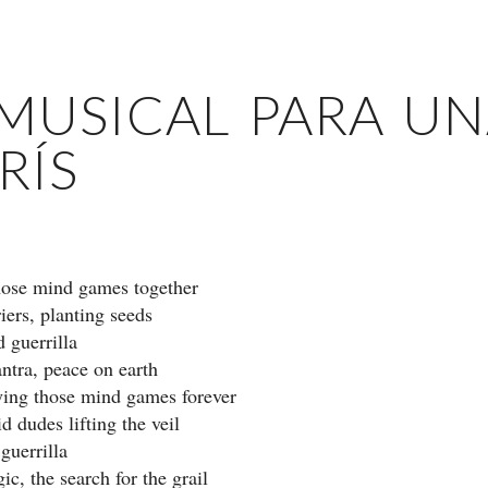
MUSICAL PARA UN
RÍS
hose mind games together
iers, planting seeds
 guerrilla
ntra, peace on earth
ying those mind games forever
 dudes lifting the veil
guerrilla
ic, the search for the grail