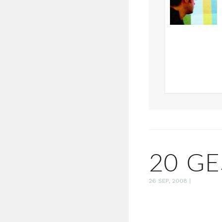
20 GE
26 SEP, 2008
|