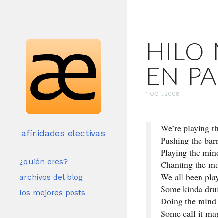
HILO 
EN PA
1 OCT, 2008
|
We’re playing t
afinidades electivas
Pushing the barr
Playing the mind
¿quién eres?
Chanting the ma
We all been pla
archivos del blog
Some kinda druid
los mejores posts
Doing the mind 
Some call it mag