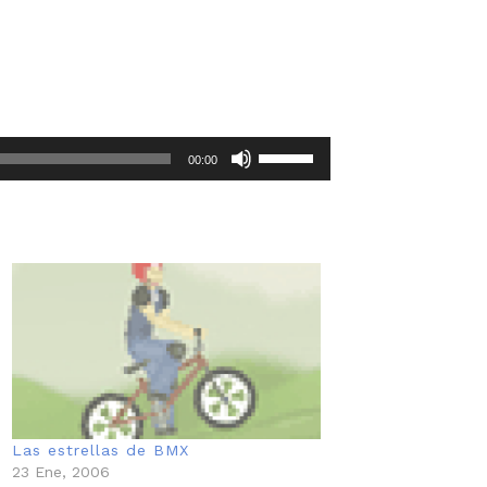
Utiliza
00:00
las
teclas
de
flecha
arriba/abajo
para
aumentar
o
disminuir
el
Las estrellas de BMX
volumen.
23 Ene, 2006