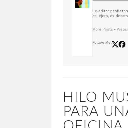
Ex-editor panfleton
callejero, ex-desar
More Posts
-
Websi
Follow Me:
HILO MU
PARA UN
OFICINA 