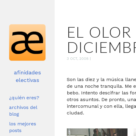
EL OLOR
DICIEMB
3 OCT, 2008
|
afinidades
Son las diez y la música llan
electivas
de una noche tranquila. Me e
bebo. Intento descifrar las fo
¿quién eres?
otros asuntos. De pronto, una
intercomunal y con ella, lleg
archivos del
ciudad.
blog
los mejores
posts