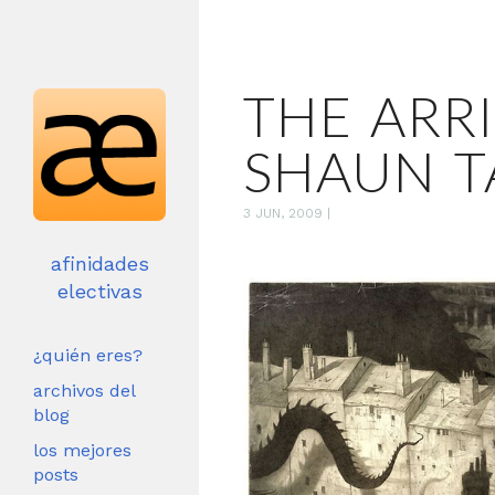
THE ARRI
SHAUN T
3 JUN, 2009
|
afinidades
electivas
¿quién eres?
archivos del
blog
los mejores
posts