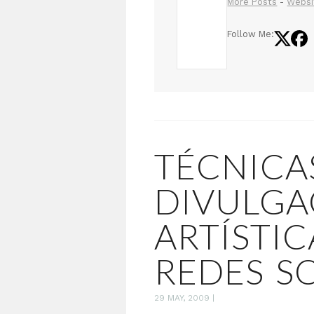
More Posts
-
Websi
Follow Me:
TÉCNICA
DIVULGA
ARTÍSTIC
REDES S
29 MAY, 2009
|