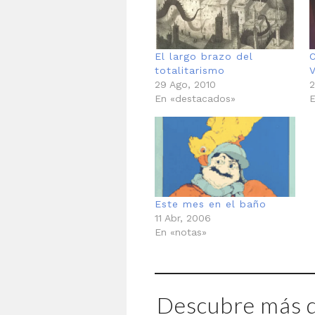
El largo brazo del
C
totalitarismo
V
29 Ago, 2010
2
En «destacados»
E
Este mes en el baño
11 Abr, 2006
En «notas»
Descubre más d