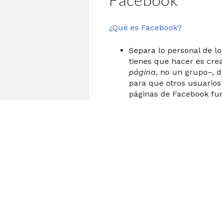
¿Qué es Facebook?
Separa lo personal de l
tienes que hacer es cre
página
, no un grupo–, di
para que otros usuarios
páginas de Facebook fun
forma que tus seguidor
una versión pública de 
vida personal.
Las actualizaciones de 
Facebook le llegan a tu
actualizaciones de cual
herramienta muy útil pa
adelantos de tu trabajo.
Coloca parte de tu obra 
escritor, usa las notas 
de tu novela. Si eres mú