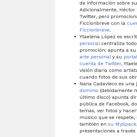
de información sobre s
Adicionalmente, Héctor
Twitter, pero promocion
Ficcionbreve con la
cuen
Ficcionbreve
.
Ytaelena López es escrit
personal
centraliza tod
promoción: apunta a s
arte personal
y su
portaf
cuenta de Twitter
, Ytae
visión diaria como artis
cuando fotos de sus obr
Nana Cadavieco es una 
dominio
(debidamente m
último disco) apunta di
pública de Facebook, d
temas, ver fotos y hace
músico que se respete,
también en
su MySpace
presentaciones a través