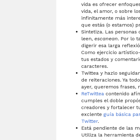
vida es ofrecer enfoques
vida, el amor, o sobre lo
infinitamente más inter
que estás (o estamos) p
Sintetiza. Las personas
leen,
escanean
. Por lo 
digerir esa larga reflex
Como ejercicio artístico
tus estados y comentari
caracteres.
Twittea y hazlo seguid
de reiteraciones. Ya tod
ayer, queremos frases, n
ReTwittea
contenido afín
cumples el doble propós
creadores y fortalecer t
exclente
guía básica pa
Twitter
.
Está pendiente de las 
Utiliza la herramienta d