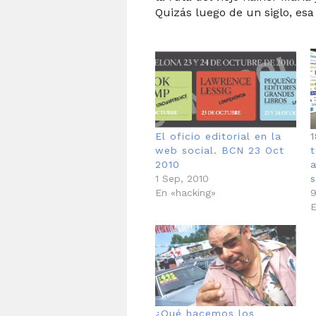
Quizás luego de un siglo, esa
El oficio editorial en la
web social. BCN 23 Oct
2010
a
1 Sep, 2010
s
En «hacking»
9
E
¿Qué hacemos los