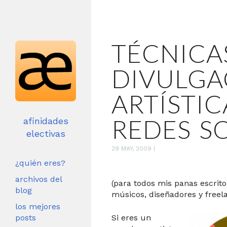
TÉCNICA
DIVULGA
ARTÍSTIC
REDES S
afinidades
electivas
29 MAY, 2009
|
¿quién eres?
archivos del
(para todos mis panas escritor
blog
músicos, diseñadores y freela
los mejores
posts
Si eres un