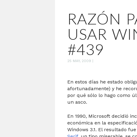
RAZÓN P
USAR W
#439
25 MAY, 2009
|
En estos días he estado obli
afortunadamente) y he record
por qué sólo lo hago como últ
un asco.
En 1990, Microsoft decidió in
económica en la especificaci
Windows 3.1. El resultado fue
Serif
, un tipo miserable, se co