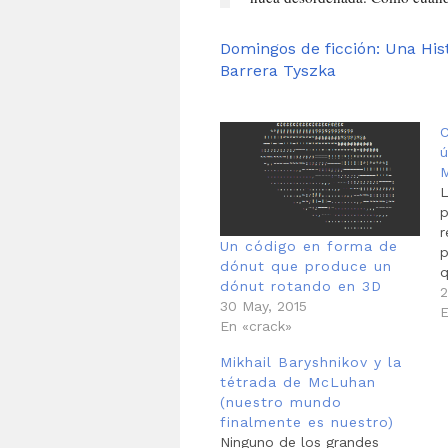
Domingos de ficción: Una His
Barrera Tyszka
C
L
p
r
Un código en forma de
p
dónut que produce un
q
dónut rotando en 3D
2
2
30 May, 2015
ú
E
En «crack»
p
l
Mikhail Baryshnikov y la
u
tétrada de McLuhan
e
(nuestro mundo
e
finalmente es nuestro)
Ninguno de los grandes