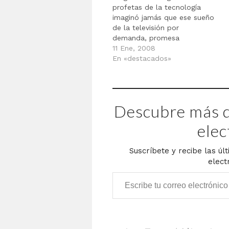
profetas de la tecnología
imaginó jamás que ese sueño
de la televisión por
demanda, promesa
incumplida desde la
11 Ene, 2008
transmisión de Our World en
En «destacados»
el '67, sería realizada por
tres desconocidos, con una
limitada experiencia en
tecnología y ningún
Descubre más d
conocimiento sobre medios.
Tampoco se imaginaron que,
elec
buscando…
Suscríbete y recibe las úl
elect
Escribe tu correo electrónico…