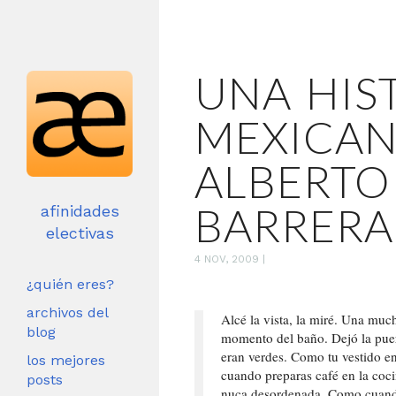
UNA HIS
MEXICAN
ALBERTO
BARRERA
afinidades
electivas
4 NOV, 2009
|
¿quién eres?
archivos del
Alcé la vista, la miré. Una muc
blog
momento del baño. Dejó la puer
eran verdes. Como tu vestido 
los mejores
cuando preparas café en la coc
posts
nuca desordenada. Como cuand