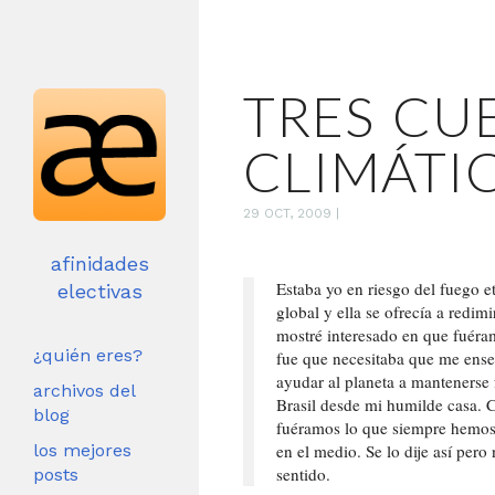
TRES CU
CLIMÁTI
29 OCT, 2009
|
afinidades
Estaba yo en riesgo del fuego e
electivas
global y ella se ofrecía a redim
mostré interesado en que fuéram
¿quién eres?
fue que necesitaba que me ense
ayudar al planeta a mantenerse 
archivos del
Brasil desde mi humilde casa.
blog
fuéramos lo que siempre hemos 
los mejores
en el medio. Se lo dije así pero
sentido.
posts