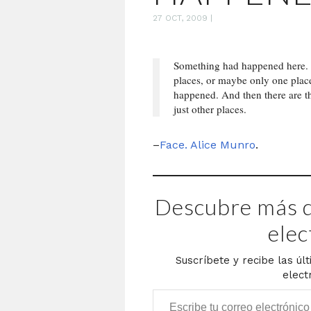
27 OCT, 2009
|
Something had happened here. In
places, or maybe only one plac
happened. And then there are th
just other places.
–
Face. Alice Munro
.
Descubre más d
elec
Suscríbete y recibe las úl
elect
Escribe tu correo electrónico…