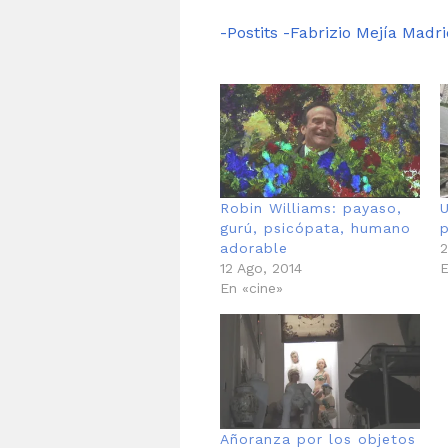
-Postits -Fabrizio Mejía Madri
Robin Williams: payaso,
gurú, psicópata, humano
adorable
2
12 Ago, 2014
E
En «cine»
Añoranza por los objetos