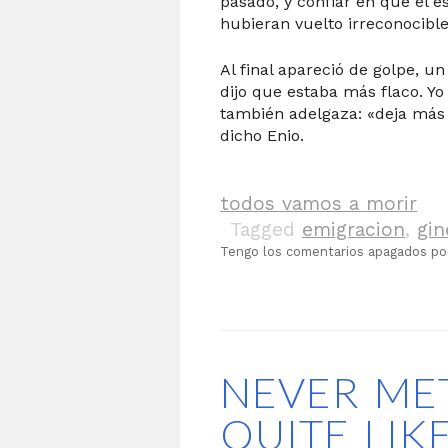
pasado, y confiar en que el es
hubieran vuelto irreconocible
Al final apareció de golpe, un
dijo que estaba más flaco. Y
también adelgaza: «deja más
dicho Enio.
todos vamos a morir
Tagged
emigracion
,
gin
Tengo los comentarios apagados p
NEVER ME
QUITE LIK