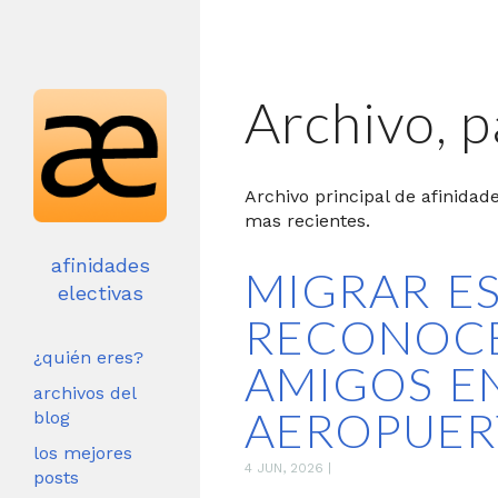
Archivo, p
Archivo principal de afinidade
mas recientes.
afinidades
MIGRAR ES
electivas
RECONOCE
¿quién eres?
AMIGOS E
archivos del
AEROPUER
blog
los mejores
4 JUN, 2026
|
posts