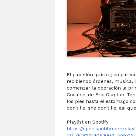
El pabellón quirúrgico parec
recibiendo órdenes, música, 
comenzar la operación la pr
Cocaine, de Eric Clapton. Ten
los pies hasta el estómago 
don’t lie, she don’t lie, así qu
Playlist en Spotify:
https://open.spotify.com/pl
?si=qQjrXYOBQyKjGd_pgnZV