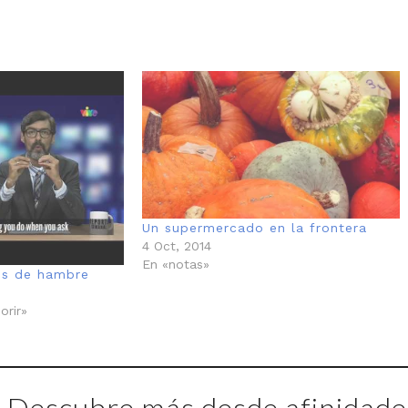
Un supermercado en la frontera
4 Oct, 2014
En «notas»
os de hambre
orir»
Descubre más desde afinidades