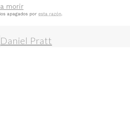
a morir
rios apagados por
esta razón
.
Daniel Pratt
Ex-editor panfletonegro.com - ex-poeta, ex-artista callejero
geek.
More Posts
-
Website
Follow Me: