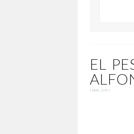
EL PE
ALFO
1 MAY, 2011
|