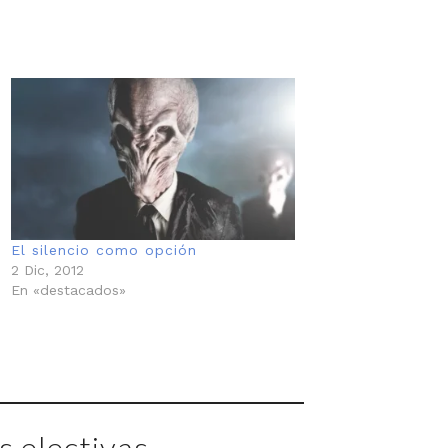
El silencio como opción
2 Dic, 2012
En «destacados»
 electivas