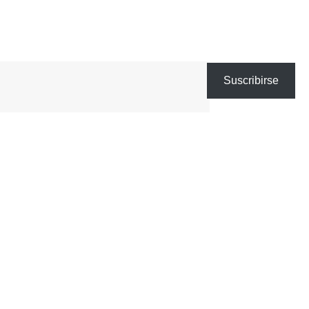
Suscribirse
, ex-desarrollador, ex-ciudadano, ex-