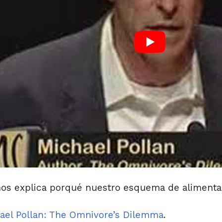
nos explica porqué nuestro esquema de alimentac
ael Pollan: The Omnivore’s Dilemma
.