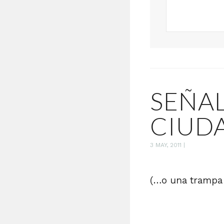
SEÑAL
CIUD
3 MAY, 2011
|
(…o una trampa 