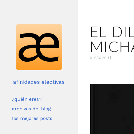
EL DI
MICH
6 MAY, 2011
|
afinidades electivas
¿quién eres?
archivos del blog
los mejores posts