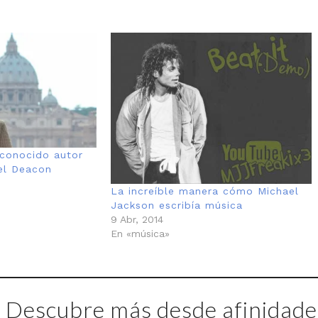
econocido autor
el Deacon
La increíble manera cómo Michael
Jackson escribía música
9 Abr, 2014
En «música»
Descubre más desde afinidades