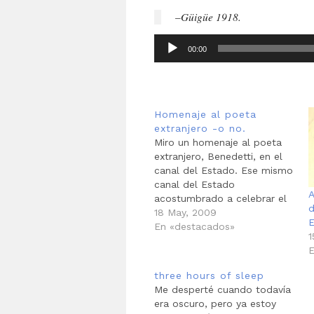
–
Güigüe 1918.
00:00
Reproductor
de
audio
Homenaje al poeta
extranjero -o no.
Miro un homenaje al poeta
extranjero, Benedetti, en el
canal del Estado. Ese mismo
canal del Estado
A
acostumbrado a celebrar el
silencio. Que armó una fiesta
18 May, 2009
de silencio cuando murió el
En «destacados»
1
descubridor de nuestra
E
palabra, ese maestro del
asombro que fue Montejo.
three hours of sleep
Pero no quiero detenerme en
Me desperté cuando todavía
mezquindades. El canal…
era oscuro, pero ya estoy