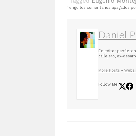
Tagged
Eugenio Monte
Tengo los comentarios apagados p
Daniel P
Ex-editor panfleton
callejero, ex-desar
More Posts
-
Websi
Follow Me: