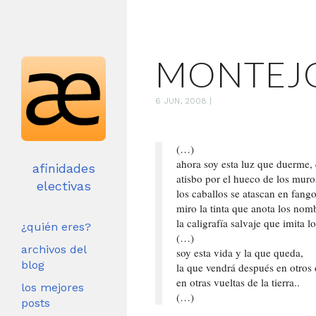
MONTEJ
6 JUN, 2008
|
(…)
ahora soy esta luz que duerme,
afinidades
atisbo por el hueco de los muro
electivas
los caballos se atascan en fang
miro la tinta que anota los nom
la caligrafía salvaje que imita l
¿quién eres?
(…)
archivos del
soy esta vida y la que queda,
blog
la que vendrá después en otros 
en otras vueltas de la tierra..
los mejores
(…)
posts