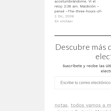
acostumbrándome. Vi el
reloj: 2:38 am. Maldición –
pensé –The-three-hours-of-
sleep-workday. Di unas
2 Dic, 2009
vueltas. Imaginé la escena en
En «notas»
un plano cenital. Pensé que
Chris Brogan –quien por una
razón desconocida tocaba la
batería en el sueño que
Descubre más d
acababa de tener– estaría
haciendo dinero…
elec
Suscríbete y recibe las úl
elect
Escribe tu correo electrónico…
notas
,
todos vamos a m