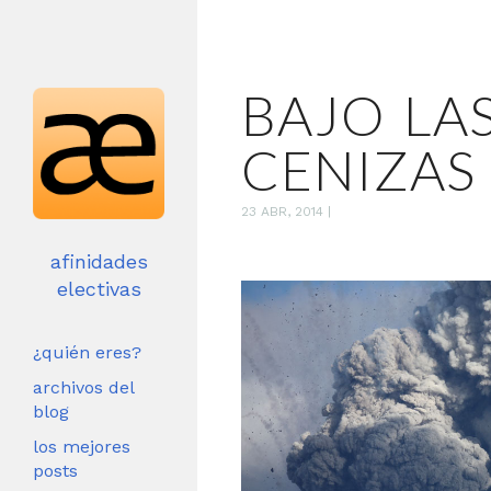
BAJO LA
CENIZAS
23 ABR, 2014
|
afinidades
electivas
¿quién eres?
archivos del
blog
los mejores
posts