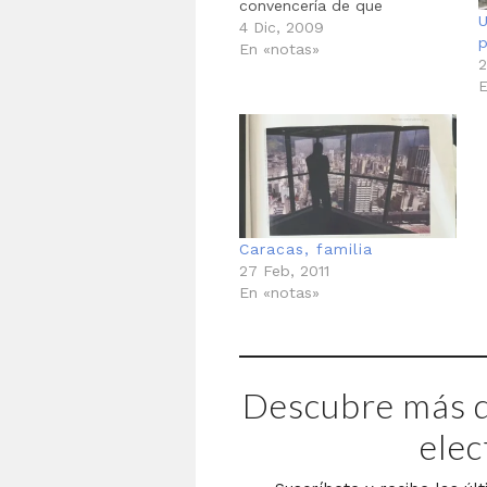
convencería de que
debíamos visitar Tikal, la
4 Dic, 2009
ciudad imperial, el lugar de
En «notas»
2
las voces. Yo escribiendo y
E
reescribiendo durante una
semana las palabras que
diría en la cúspide de la
pirámide de la serpiente
bicéfala,…
Caracas, familia
27 Feb, 2011
En «notas»
Descubre más d
elec