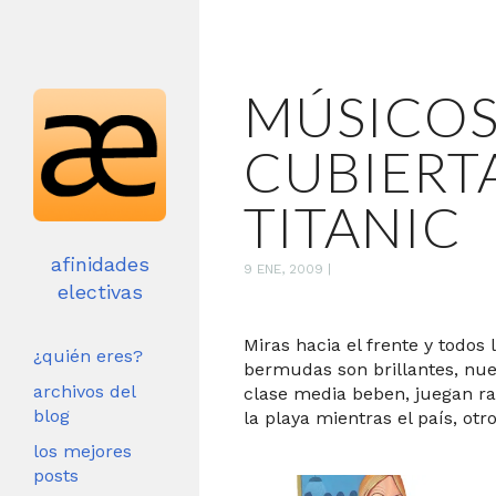
MÚSICOS
CUBIERT
TITANIC
afinidades
9 ENE, 2009
|
electivas
Miras hacia el frente y todos l
¿quién eres?
bermudas son brillantes, nuev
archivos del
clase media beben, juegan ra
blog
la playa mientras el país, otr
los mejores
posts