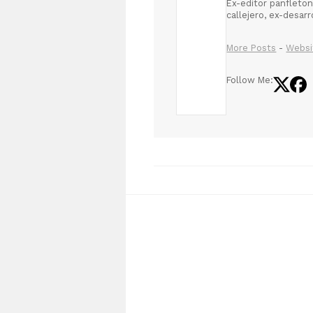
Ex-editor panfleton
callejero, ex-desar
More Posts
-
Websi
Follow Me: