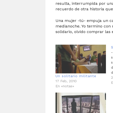
resulta, interrumpida por un
recuerdo de otra historia qu
Una mujer -tú- empuja un car
medianoche. Yo termino con m
solidario, olvido comprar las 
-
s
s
d
d
Un solitario militante
H
2
17 Feb, 2010
f
E
En «notas»
S
e
s