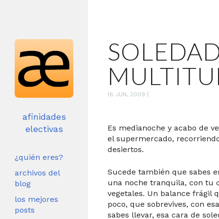
SOLEDAD
MULTITU
16 JUN, 2009
|
afinidades
Es medianoche y acabo de ve
electivas
el supermercado, recorriendo
desiertos.
¿quién eres?
Sucede también que sabes e
archivos del
una noche tranquila, con tu
blog
vegetales. Un balance frágil 
los mejores
poco, que sobrevives, con esa
posts
sabes llevar, esa cara de sol