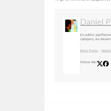
Daniel P
Ex-editor panfleton
callejero, ex-desar
More Posts
-
Websi
Follow Me: