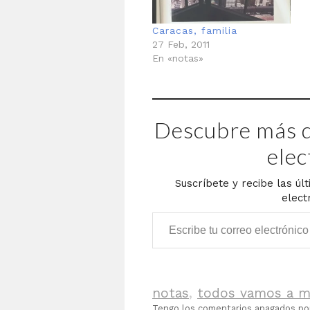
Caracas, familia
27 Feb, 2011
En «notas»
Descubre más d
elec
Suscríbete y recibe las úl
elect
Escribe tu correo electrónico…
notas
,
todos vamos a m
Tengo los comentarios apagados p